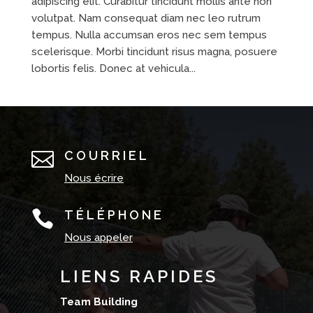
adipiscing elit. Curabitur tincidunt mollis ante non
volutpat. Nam consequat diam nec leo rutrum
tempus. Nulla accumsan eros nec sem tempus
scelerisque. Morbi tincidunt risus magna, posuere
lobortis felis. Donec at vehicula...

COURRIEL
Nous écrire

TÉLÉPHONE
Nous appeler
LIENS RAPIDES
Team Building