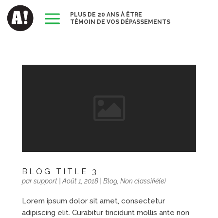
a
PLUS DE 20 ANS À ÊTRE
TÉMOIN DE VOS DÉPASSEMENTS
BLOG TITLE 3
par
support
|
Août 1, 2018
|
Blog
,
Non classifié(e)
Lorem ipsum dolor sit amet, consectetur
adipiscing elit. Curabitur tincidunt mollis ante non