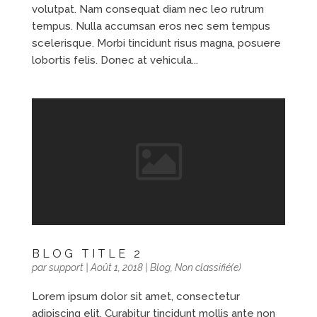
volutpat. Nam consequat diam nec leo rutrum
tempus. Nulla accumsan eros nec sem tempus
scelerisque. Morbi tincidunt risus magna, posuere
lobortis felis. Donec at vehicula...
BLOG TITLE 2
par
support
|
Août 1, 2018
|
Blog
,
Non classifié(e)
Lorem ipsum dolor sit amet, consectetur
adipiscing elit. Curabitur tincidunt mollis ante non