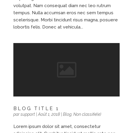
volutpat. Nam consequat diam nec leo rutrum
tempus. Nulla accumsan eros nec sem tempus
scelerisque. Morbi tincidunt risus magna, posuere
lobortis felis. Donec at vehicula...
BLOG TITLE 1
par
support
|
Août 1, 2018
|
Blog
,
Non classifié(e)
Lorem ipsum dolor sit amet, consectetur